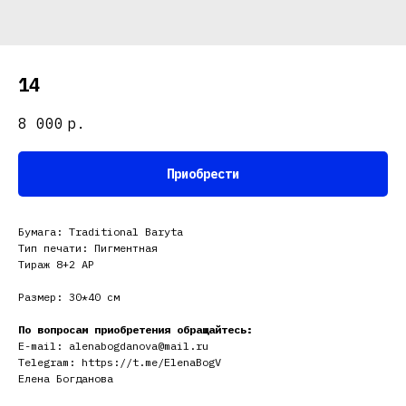
14
8 000
р.
Приобрести
Бумага: Traditional Baryta
Тип печати: Пигментная
Тираж 8+2 АР
Размер: 30*40 см
По вопросам приобретения обращайтесь:
E-mail: alenabogdanova@mail.ru
Telegram: https://t.me/ElenaBogV
Елена Богданова