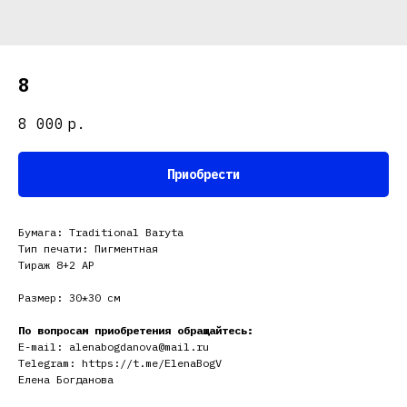
8
8 000
р.
Приобрести
Бумага: Traditional Baryta
Тип печати: Пигментная
Тираж 8+2 АР
Размер: 30*30 см
По вопросам приобретения обращайтесь:
E-mail: alenabogdanova@mail.ru
Telegram: https://t.me/ElenaBogV
Елена Богданова